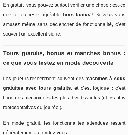
En gratuit, vous pouvez surtout vérifier une chose : est-ce
que le jeu reste agréable
hors bonus
? Si vous vous
amusez même sans déclencher de fonctionnalité, c’est
souvent un excellent signe.
Tours gratuits, bonus et manches bonus :
ce que vous testez en mode découverte
Les joueurs recherchent souvent des
machines à sous
gratuites avec tours gratuits
, et c’est logique : c’est
l’une des mécaniques les plus divertissantes (et les plus
représentatives du jeu réel).
En mode gratuit, les fonctionnalités attendues restent
généralement au rendez-vous :