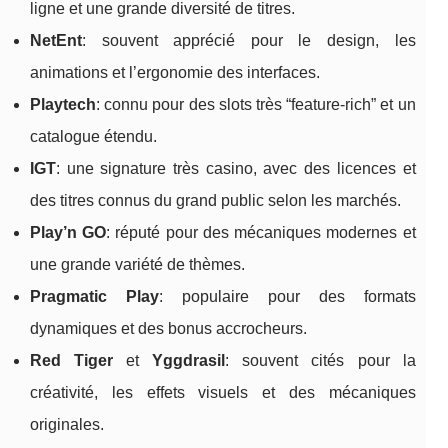
ligne et une grande diversité de titres.
NetEnt
: souvent apprécié pour le design, les
animations et l’ergonomie des interfaces.
Playtech
: connu pour des slots très “feature-rich” et un
catalogue étendu.
IGT
: une signature très casino, avec des licences et
des titres connus du grand public selon les marchés.
Play’n GO
: réputé pour des mécaniques modernes et
une grande variété de thèmes.
Pragmatic Play
: populaire pour des formats
dynamiques et des bonus accrocheurs.
Red Tiger
et
Yggdrasil
: souvent cités pour la
créativité, les effets visuels et des mécaniques
originales.