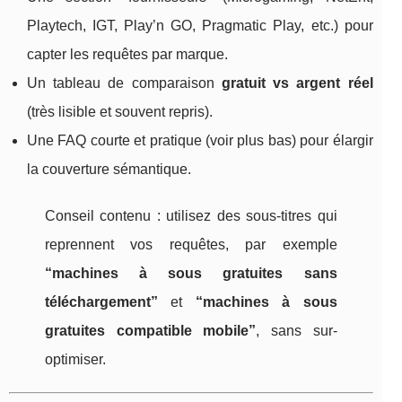
Playtech, IGT, Play’n GO, Pragmatic Play, etc.) pour
capter les requêtes par marque.
Un tableau de comparaison
gratuit vs argent réel
(très lisible et souvent repris).
Une FAQ courte et pratique (voir plus bas) pour élargir
la couverture sémantique.
Conseil contenu : utilisez des sous-titres qui
reprennent vos requêtes, par exemple
“machines à sous gratuites sans
téléchargement”
et
“machines à sous
gratuites compatible mobile”
, sans sur-
optimiser.