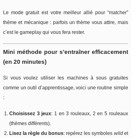
Le mode gratuit est votre meilleur allié pour “matcher”
thème et mécanique : parfois un thème vous attire, mais
c’est le gameplay qui vous fera rester.
Mini méthode pour s’entraîner efficacement
(en 20 minutes)
Si vous voulez utiliser les machines à sous gratuites
comme un outil d’apprentissage, voici une routine simple
:
Choisissez 3 jeux
: 1 en 3 rouleaux, 2 en 5 rouleaux
(thèmes différents).
Lisez la règle du bonus
: repérez les symboles
wild
et