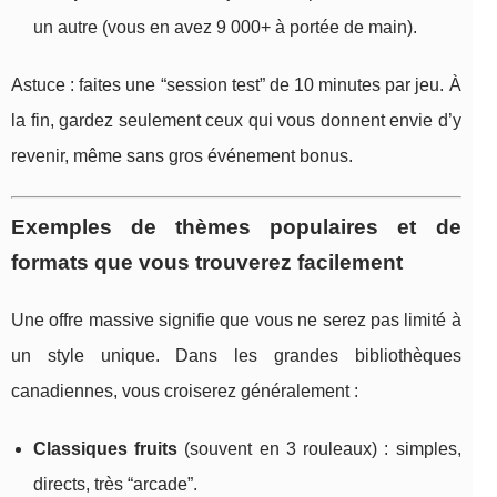
un autre (vous en avez 9 000+ à portée de main).
Astuce : faites une “session test” de 10 minutes par jeu. À
la fin, gardez seulement ceux qui vous donnent envie d’y
revenir, même sans gros événement bonus.
Exemples de thèmes populaires et de
formats que vous trouverez facilement
Une offre massive signifie que vous ne serez pas limité à
un style unique. Dans les grandes bibliothèques
canadiennes, vous croiserez généralement :
Classiques fruits
(souvent en 3 rouleaux) : simples,
directs, très “arcade”.