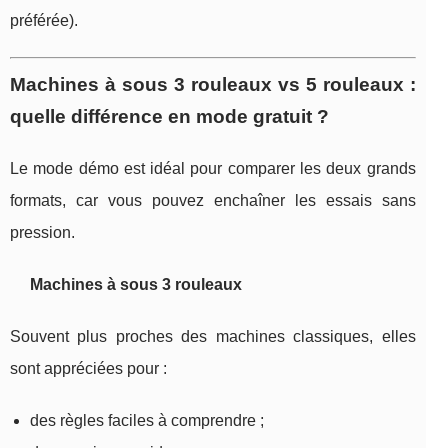
préférée).
Machines à sous 3 rouleaux vs 5 rouleaux :
quelle différence en mode gratuit ?
Le mode démo est idéal pour comparer les deux grands
formats, car vous pouvez enchaîner les essais sans
pression.
Machines à sous 3 rouleaux
Souvent plus proches des machines classiques, elles
sont appréciées pour :
des règles faciles à comprendre ;