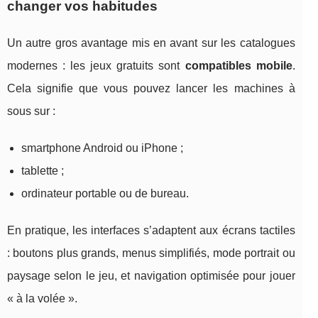
changer vos habitudes
Un autre gros avantage mis en avant sur les catalogues
modernes : les jeux gratuits sont
compatibles mobile
.
Cela signifie que vous pouvez lancer les machines à
sous sur :
smartphone Android ou iPhone ;
tablette ;
ordinateur portable ou de bureau.
En pratique, les interfaces s’adaptent aux écrans tactiles
: boutons plus grands, menus simplifiés, mode portrait ou
paysage selon le jeu, et navigation optimisée pour jouer
« à la volée ».