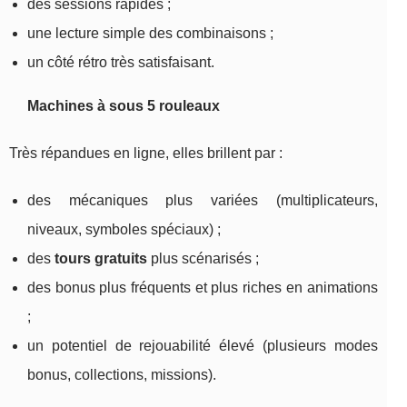
des sessions rapides ;
une lecture simple des combinaisons ;
un côté rétro très satisfaisant.
Machines à sous 5 rouleaux
Très répandues en ligne, elles brillent par :
des mécaniques plus variées (multiplicateurs,
niveaux, symboles spéciaux) ;
des
tours gratuits
plus scénarisés ;
des bonus plus fréquents et plus riches en animations
;
un potentiel de rejouabilité élevé (plusieurs modes
bonus, collections, missions).