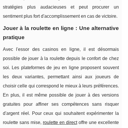
stratégies plus audacieuses et peut procurer un
sentiment plus fort d'accomplissement en cas de victoire.
Jouer à la roulette en ligne : Une alternative
pratique
Avec l'essor des casinos en ligne, il est désormais
possible de jouer à la roulette depuis le confort de chez
soi. Les plateformes de jeu en ligne proposent souvent
les deux variantes, permettant ainsi aux joueurs de
choisir celle qui correspond le mieux à leurs préférences.
En plus, il est même possible de jouer à des versions
gratuites pour affiner ses compétences sans risquer
d'argent réel. Pour ceux qui souhaitent expérimenter la
roulette sans mise,
roulette en direct
offre une excellente