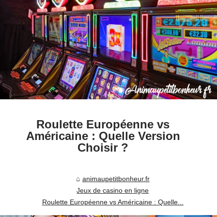
Roulette Européenne vs
Américaine : Quelle Version
Choisir ?
animaupetitbonheur.fr
Jeux de casino en ligne
Roulette Européenne vs Américaine : Quelle...